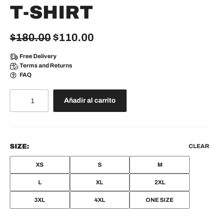
T-SHIRT
$
180.00
$
110.00
Free Delivery
Terms and Returns
FAQ
Añadir al carrito
SIZE:
CLEAR
XS
S
M
L
XL
2XL
3XL
4XL
ONE SIZE