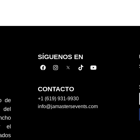
SÍGUENOS EN
CONTACTO
+1 (619) 931-9930
o de
info@jamastersevents.com
 del
ancho
y el
ados